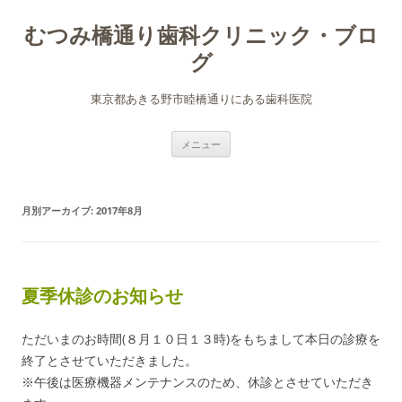
むつみ橋通り歯科クリニック・ブロ
グ
東京都あきる野市睦橋通りにある歯科医院
コ
メニュー
ン
テ
ン
ツ
へ
月別アーカイブ:
2017年8月
ス
キ
ッ
プ
夏季休診のお知らせ
ただいまのお時間(８月１０日１３時)をもちまして本日の診療を
終了とさせていただきました。
※午後は医療機器メンテナンスのため、休診とさせていただき