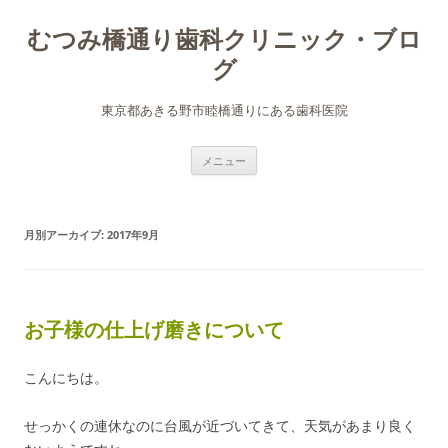
むつみ橋通り歯科クリニック・ブロ
グ
東京都あきる野市睦橋通りにある歯科医院
コ
メニュー
ン
テ
ン
ツ
へ
月別アーカイブ:
2017年9月
ス
キ
ッ
プ
お子様の仕上げ磨きについて
こんにちは。
せっかくの連休なのに台風が近づいてきて、天気があまり良く