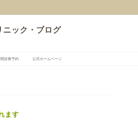
リニック・ブログ
コ
ン
時間診療予約
公式ホームページ
テ
ン
ツ
へ
ス
キ
ッ
プ
れます