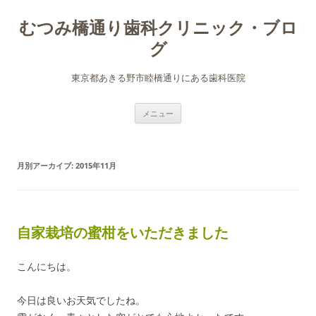
むつみ橋通り歯科クリニック・ブロ
グ
東京都あきる野市睦橋通りにある歯科医院
コ
メニュー
ン
テ
ン
ツ
へ
月別アーカイブ:
2015年11月
ス
キ
ッ
プ
自家栽培の蜜柑をいただきました
こんにちは。
今日は良いお天気でしたね。