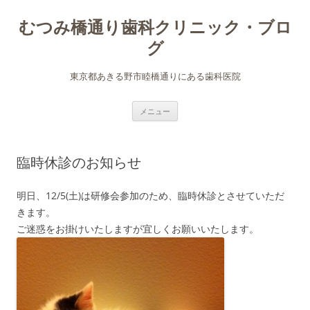
むつみ橋通り歯科クリニック・ブロ
グ
東京都あきる野市睦橋通りにある歯科医院
コ
メニュー
ン
テ
ン
ツ
へ
臨時休診のお知らせ
ス
キ
ッ
プ
明日、12/5(土)は研修会参加のため、臨時休診とさせていただ
きます。
ご迷惑をお掛けいたしますが宜しくお願いいたします。