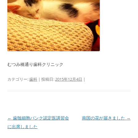
むつみ橋通り歯科クリニック
カテゴリー:
歯科
| 投稿日:
2015年12月4日
|
投
←
歯髄細胞バンク認定医講習会
南国の花が届きました
→
稿
に出席しました
ナ