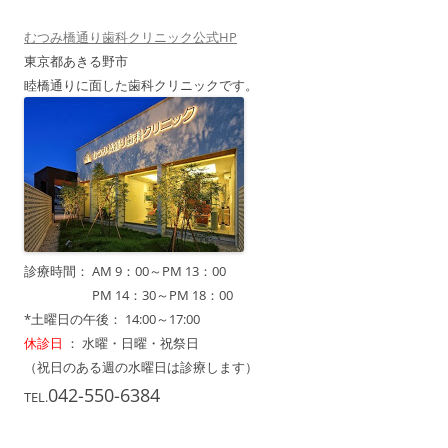
ビ
むつみ橋通り歯科クリニック公式HP
ゲ
東京都あきる野市
ー
睦橋通りに面した歯科クリニックです。
シ
ョ
ン
診療時間： AM 9：00～PM 13：00
診療時間：
PM 14：30～PM 18：00
*土曜日の午後： 14:00～17:00
休診日
： 水曜・日曜・祝祭日
（祝日のある週の水曜日は診療します）
042-550-6384
TEL.